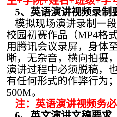
生
+
学院
+
姓名
+
班级
+
学
5
、英语演讲视频录制
模拟现场演讲录制一段
校园初赛作品（
MP4
格
用腾讯会议录屏，身体
晰，无杂音，横向拍摄
演讲过程中必须脱稿，
有任何形式的作弊行为
500M
。
注：英语演讲视频务必
6
、英文演讲文稿要求