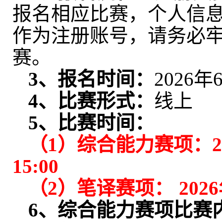
报名相应比赛，个人信
作为注册账号，请务必
赛。
3
、报名时间：
202
6
年
4
、比赛形式：
线上
5
、比赛时间：
（
1
）综合能力赛
项
：
1
5
:00
（
2
）笔译赛
项
：
202
6
6
、综合能力赛
项
比赛