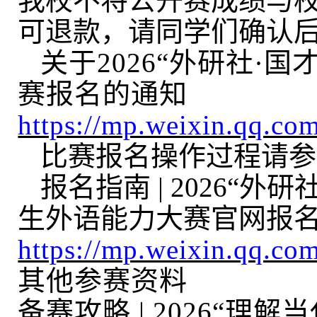
我校不将公开赛成绩与
可退款，请同学们确认
关于
202
6
“
外研社
·
国
赛报名的通
知
https://mp.weixin.qq.
比赛报名操作过程请参
报名指南
| 2026“
外研
生外语能力大赛官网报
https://mp.weixin.qq
其他参赛资料
备赛攻略
| 202
6
“
理解当