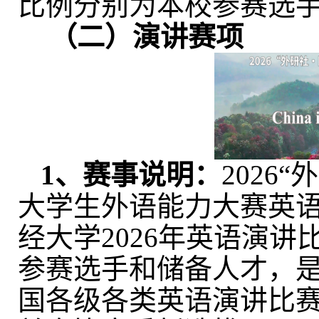
比例分别为本校参赛选
（二）
演讲赛项
1
、赛事说明：
202
6
“
外
大学生外语能力大赛英
经大学
202
6
年英语演讲
参赛选手和储备人才，
国各级各类英语演讲比