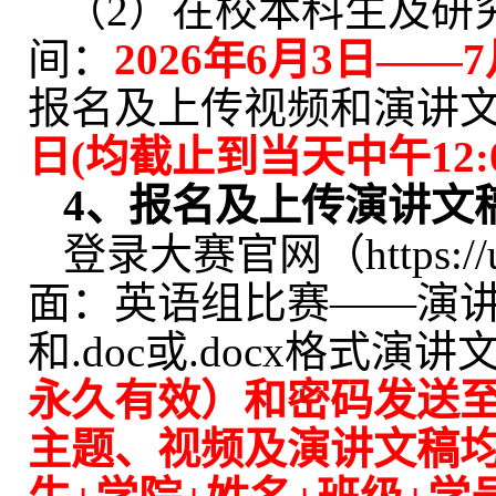
（
2
）在校本科生及研
间：
202
6
年
6
月
3
日
——
7
报名及
上传视频
和
演讲
日
(
均截止到当天中午
12:
4
、报名及上传演讲文
登录大赛官网（
https:/
面：英语组比赛
——
演
和
.
doc
或
.docx
格式演讲
永久有效）和密码发送
主题
、视频及演讲文稿