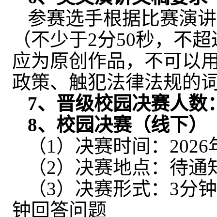
参赛选手根据比赛演讲
（不少于
2
分
50
秒，不超
应为原创作品，不可以
政策、触犯法律法规的
7
、晋级校园决赛人数
8
、校园决赛（线下）
（
1
）决赛时间：
202
6
（
2
）决赛地点：待通
（
3
）决赛形式：
3
分
钟回答问题