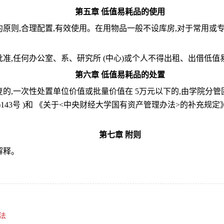
第五章 低值易耗品的使用
约原则
,
合理配置
,
有效使用。在用物品一般不设库房
,
对于常用或
批准
,
任何办公室、系、研究所
(
中心
)
或个人不得出租、出借低值
第六章 低值易耗品的处置
复的
,
一次性处置单位价值或批量价值在
5
万元以下的
,
由学院分管
)143
号
)
和 《关于
<
中央财经大学国有资产管理办法
>
的补充规定
第七章 附则
解释。
法