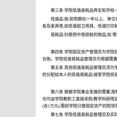
第三条 学院低值易耗品界定和学校
低值品
:
指 耐用期在一年以上、单位
各及家具等
,
如低值厨卫用具、低值打印
易耗品
:
扫使用中易损耗的物品
,
如 
第四条 学院固定资产管理员为学院
台账。学院低值易耗品管理员可根据需
第五条 其他低值易耗品管理员须为
的分配给本人的低值易耗品
;
接受学院低
第六条 根据学院事业发展的需要
,
按
也可由学院教职工直接采购
;
教学科研用
(
含
1
万元
),
需经学院分管固定资产的院领
第七条 学院低值易耗品管理员及实