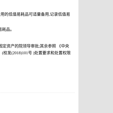
专用的低值易耗品可适量备用
,
记录低值易
易耗品。
固定资产的院领导审批
;
其余参照 《中央
》
(
校发
(2018)101
号
)
处置要求和处置权限