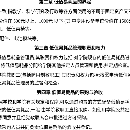
第二章
低值易耗品的界定
一致
,
指教学、科学研究及行政等各方面使用的不属于固定资产又
价值在
500
元以上、
1000
元 以下
(
其 中专用设备单位价值在
1500
机、低值桌椅等。
零配件、电池模块等。
第三章 低值易耗品管理职责和权力
低值易耗品管理员
,
其职责和权力包括
:
对学院现存的低值易耗品进
要将低值易耗品分配给学院其他指定人员管理和使用
,
并定期检查
学院教职工
(
包括聘用制教职工
),
其职责和权力包括
:
按需申请低值
值易耗品管理员的监督和检查。
第四章 低值易耗品的采购与验收
照学校和学院有关规定和程序
,
可以通过购置的方式配备低值易耗
途的低值易耗品
,
一般 由学院教职工直接采购。如使用学院公共
导同意并且经党政联席会审批通过方可采购。
际采购人员共同负责低值易耗品的验收并登记。