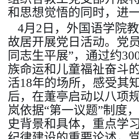
和思想觉悟的同时，进
4
月
2
日，外国语学院
故居开展党日活动。党
同志生平展
”
，通过约
30
族命运和儿童福祉奋斗
活
18
年的场所，感受其
后，在萐亭启动以八项
岚依
据“第一议题”制度
史背景和具体，重点学
纪律建设的
重要论述
，