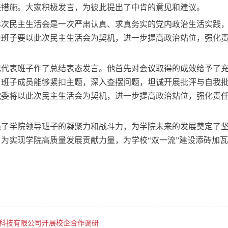
进措施。大家积极发言，为彼此提出了中肯的意见和建议。
本次民主生活会是一次严肃认真、求真务实的党内政治生活实践
导班子要以此次民主生活会为契机，进一步提高政治站位，强化
记代表班子作了总结表态发言。他首先对会议取得的成效给予了
，班子成员能够紧扣主题，深入查摆问题，坦诚开展批评与自我
党委将以此次民主生活会为契机，进一步提高政治站位，强化责
强了学院领导班子的凝聚力和战斗力，为学院未来的发展奠定了
为实现学院高质量发展贡献力量，为学校“双一流”建设添砖加
科技有限公司开展校企合作调研